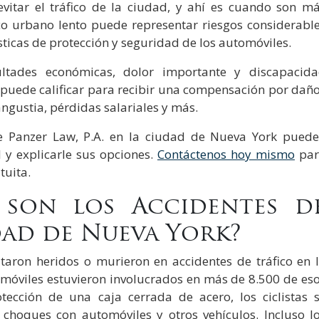
 evitar el tráfico de la ciudad, y ahí es cuando son m
fico urbano lento puede representar riesgos considerabl
ísticas de protección y seguridad de los automóviles.
ultades económicas, dolor importante y discapacid
 puede calificar para recibir una compensación por dañ
angustia, pérdidas salariales y más.
de Panzer Law, P.A. en la ciudad de Nueva York pued
 y explicarle sus opciones.
Cont
á
ctenos hoy mismo
par
tuita.
son los Accidentes d
dad de Nueva York?
ltaron heridos o murieron en accidentes de tráfico en 
móviles estuvieron involucrados en más de 8.500 de es
tección de una caja cerrada de acero, los ciclistas 
choques con automóviles y otros vehículos. Incluso l