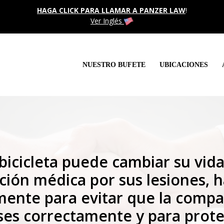
HAGA CLICK PARA LLAMAR A PANZER LAW
!
Ver Inglés
NUESTRO BUFETE
UBICACIONES
bicicleta puede cambiar su vida
nción médica por sus lesiones, 
ente para evitar que la compa
ses correctamente y para prote